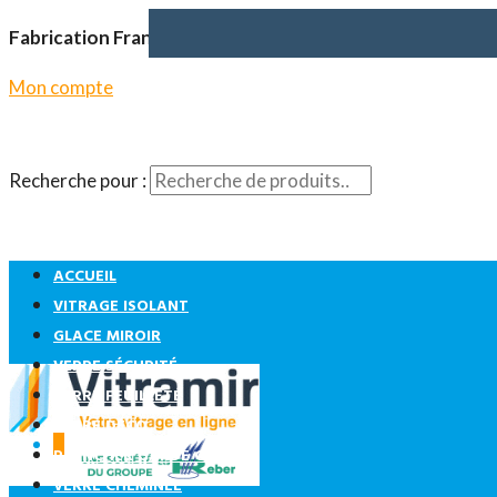
Fabrication Française
Mon compte
Recherche pour :
ACCUEIL
VITRAGE ISOLANT
GLACE MIROIR
VERRE SÉCURITÉ
VERRE FEUILLETÉ
VERRE DÉCO
0
PLANCHER GARDE CORPS
VERRE CHEMINÉE