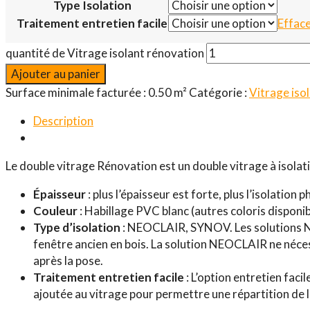
Type Isolation
Traitement entretien facile
Effac
quantité de Vitrage isolant rénovation
Ajouter au panier
Surface minimale facturée : 0.50 m²
Catégorie :
Vitrage iso
Description
Le double vitrage Rénovation est un double vitrage à isolat
Épaisseur
: plus l’épaisseur est forte, plus l’isolation
Couleur
: Habillage PVC blanc (autres coloris dispon
Type d’isolation
: NEOCLAIR, SYNOV. Les solutions NE
fenêtre ancien en bois. La solution NEOCLAIR ne néce
après la pose.
Traitement entretien facile
: L’option entretien fac
ajoutée au vitrage pour permettre une répartition de l’