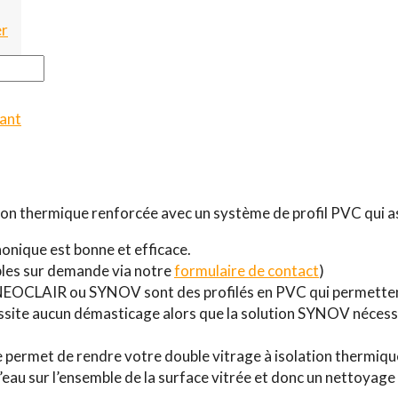
er
lant
ion thermique renforcée avec un système de profil PVC qui as
 phonique est bonne et efficace.
ibles sur demande via notre
formulaire de contact
)
OCLAIR ou SYNOV sont des profilés en PVC qui permettent l
ssite aucun démasticage alors que la solution SYNOV nécessi
ile permet de rendre votre double vitrage à isolation thermiq
eau sur l’ensemble de la surface vitrée et donc un nettoyage 