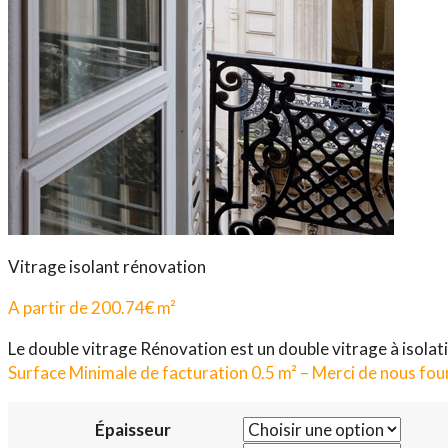
Vitrage isolant rénovation
A partir de
200.74
€
m²
Le double vitrage Rénovation est un double vitrage à isolat
Surface Minimale de facturation 0.5 m² – Merci de nous fourn
Épaisseur