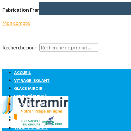
Fabrication Française
Mon compte
Recherche pour :
ACCUEIL
VITRAGE ISOLANT
GLACE MIROIR
VERRE SÉCURITÉ
VERRE FEUILLETÉ
VERRE DÉCO
0
PLANCHER GARDE CORPS
VERRE CHEMINÉE