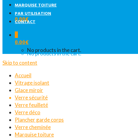
MARQUISE TOITURE
PAR UTILISATION
0.00
€
CONTACT
0
0.00
€
No products in the cart.
No products in the cart.
Skip to content
Accueil
Vitrage isolant
Glace miroir
Verre sécurité
Verre feuilleté
Verre déco
Plancher garde corps
Verre cheminée
Marquise toiture