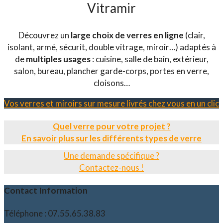
Vitramir
Découvrez un
large choix de verres en ligne
(clair,
isolant, armé, sécurit, double vitrage, miroir…) adaptés à
de
multiples usages
: cuisine, salle de bain, extérieur,
salon, bureau, plancher garde-corps, portes en verre,
cloisons…
Vos verres et miroirs sur mesure livrés chez vous en un clic
Quel verre pour votre projet ?
En savoir plus sur les différents types de verre
Une demande spécifique ?
Contactez-nous !
Contact Information
Téléphone : 07.55.65.38.83