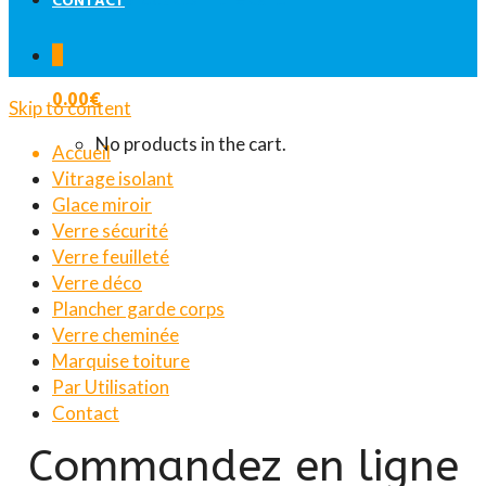
CONTACT
0
0.00
€
Skip to content
No products in the cart.
Accueil
Vitrage isolant
Glace miroir
Verre sécurité
Verre feuilleté
Verre déco
Plancher garde corps
Verre cheminée
Marquise toiture
Par Utilisation
Contact
Commandez en ligne