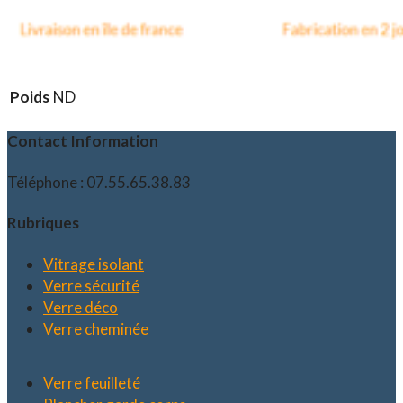
Poids
ND
Contact Information
Téléphone : 07.55.65.38.83
Rubriques
Vitrage isolant
Verre sécurité
Verre déco
Verre cheminée
Verre feuilleté