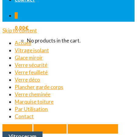
CONTACT
0
0.00
€
Skip to content
No products in the cart.
Accueil
Vitrage isolant
Glace miroir
Verre sécurité
Verre feuilleté
Verre déco
Plancher garde corps
Verre cheminée
Marquise toiture
Par Utilisation
Contact
Accueil
Produits
Verre cheminée
Vitroceram