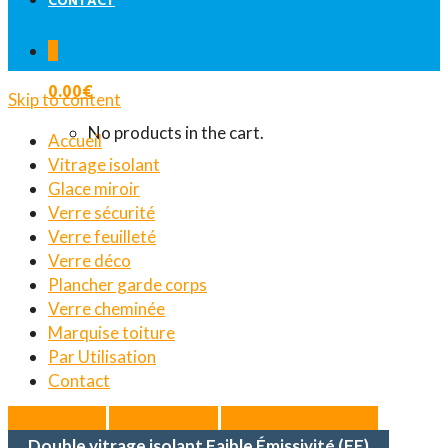
CONTACT
0
0.00
€
Skip to content
No products in the cart.
Accueil
Vitrage isolant
Glace miroir
Verre sécurité
Verre feuilleté
Verre déco
Plancher garde corps
Verre cheminée
Marquise toiture
Par Utilisation
Contact
Accueil
Produits
Vitrage isolant
Double vitrage isolant Faible Émissivité (FE)